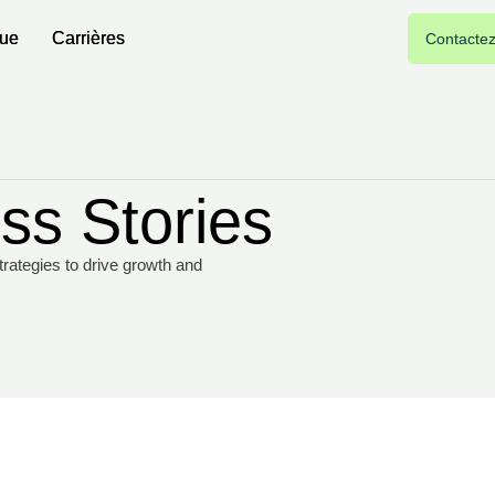
gue
gue
Carrières
Carrières
Contacte
Contacte
ss Stories
trategies to drive growth and