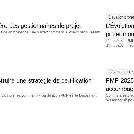
Élévation profe
ère des gestionnaires de projet
L’Évolutio
ibles de compétence. Découvrez comment le PMP® propulse les
projet mon
L'histoire du PMP
d'innovation mét
Élévation profe
ire une stratégie de certification
PMP 2025: 
accompagn
re. Comprenez comment la certification PMP est le fondement
Comment se prépa
personnalisé pour 