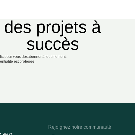
des projets à
succès
lic pour vous désabonner à tout moment.
entialité est protégée.
Rejoignez notre communauté
3-9500