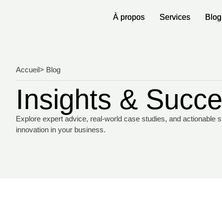
À propos
À propos
Services
Services
Blo
Blo
Accueil
> Blog
Insights & Succe
Explore expert advice, real-world case studies, and actionable s
innovation in your business.