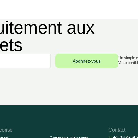
uitement aux
ets
Un simple c
Abonnez-vous
Votre confid
eprise
Contact
T:
+
1 (514)-60