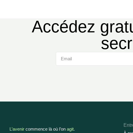
Accédez grat
secr
Entr
L’avenir
commence là où l’on
agit
.